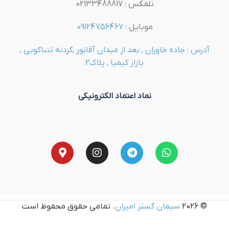
تلفکس : 02133488817
موبایل :
09124756467
آدرس : جاده خاوران , بعد از میدان آقانور ,گردنه تنباکویی ,
بازار کیمیا , پلاک2
نماد اعتماد الکترونیکی
© 2026
سیمان گستر امیران
. تمامی حقوق محفوظ است