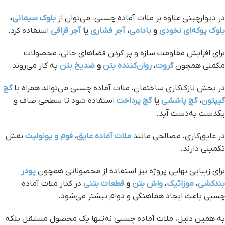
در دیوارچینی علاوه بر ملات آماده چسبی، می‌توان از
بلوک سیمانی
،
بلوک پوکه‌ای نخودی
و
بادامی
،
آجر فشاری
یا
آجر قزاقی
استفاده کرد.
برای افزایش مقاومت سازه و پر کردن فضاهای خالی، محصولات
مکملی همچون
گروت
،
روان‌کننده بتن
و
ضدیخ بتن
به کار می‌روند.
در بخش نازک‌کاری ساختمان، ملات آماده چسبی می‌تواند همراه با
گچ
گیپتون
،
گچ پاششی
یا
گچ پرداخت
استفاده شود تا سطحی صاف و
یکدست به‌دست آید.
در عایق‌کاری، مصالحی مانند
ملات آماده عایق
،
فوم و یونولیت
نقش
تکمیلی دارند.
برای زیبایی نهایی پروژه نیز استفاده از محصولاتی همچون
پودر
بندکشی
،
موزائیک
،
واش بتن
و
قطعات بتنی
در کنار ملات آماده
چسبی باعث ایجاد هماهنگی و دوام بیشتر می‌شود.
به همین دلیل، ملات آماده چسبی نه‌تنها یک محصول مستقل بلکه