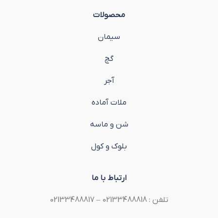
محصولات
سیمان
گچ
آجر
ملات آماده
شن و ماسه
بلوک و کول
ارتباط با ما
تلفن : 02133488818 – 02133488817