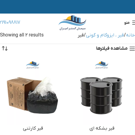
2191098817
منو
خانه
قیر ، ایزوگام و گونی
قیر
Showing all 2 results
مشاهده فیلترها
قیر بشکه ای
قیر کارتنی