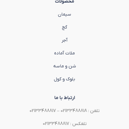
محصولات
سیمان
گچ
آجر
ملات آماده
شن و ماسه
بلوک و کول
ارتباط با ما
تلفن : 02133488818 – 02133488817
تلفکس : 02133488817