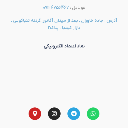
موبایل :
09124756467
آدرس : جاده خاوران , بعد از میدان آقانور ,گردنه تنباکویی ,
بازار کیمیا , پلاک2
نماد اعتماد الکترونیکی