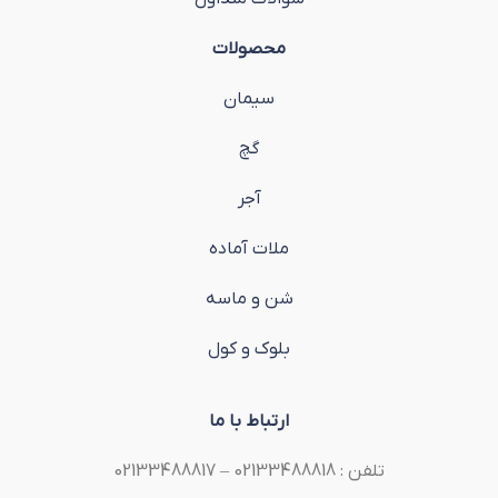
محصولات
سیمان
گچ
آجر
ملات آماده
شن و ماسه
بلوک و کول
ارتباط با ما
تلفن : 02133488818 – 02133488817