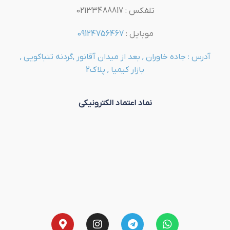
تلفکس : 02133488817
موبایل :
09124756467
آدرس : جاده خاوران , بعد از میدان آقانور ,گردنه تنباکویی ,
بازار کیمیا , پلاک2
نماد اعتماد الکترونیکی