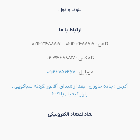
بلوک و کول
ارتباط با ما
تلفن : 02133488818 – 02133488817
تلفکس : 02133488817
موبایل :
09124756467
آدرس : جاده خاوران , بعد از میدان آقانور ,گردنه تنباکویی ,
بازار کیمیا , پلاک2
نماد اعتماد الکترونیکی