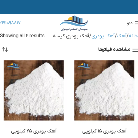
2191098817
منو
خانه
آهک
آهک پودری
آهک پودری کیسه
Showing all 2 results
مشاهده فیلترها
آهک پودری 15 کیلویی
آهک پودری 25 کیلویی