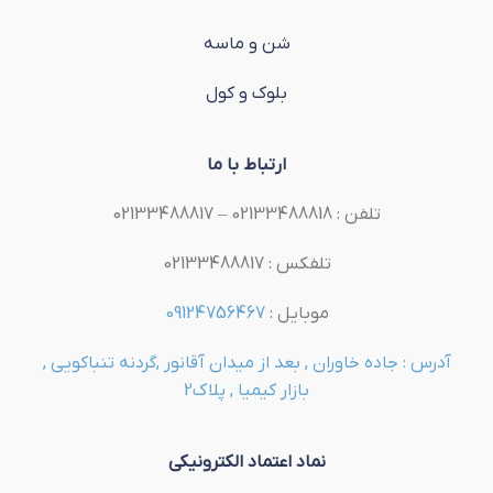
شن و ماسه
بلوک و کول
ارتباط با ما
تلفن : 02133488818 – 02133488817
تلفکس : 02133488817
موبایل :
09124756467
آدرس : جاده خاوران , بعد از میدان آقانور ,گردنه تنباکویی ,
بازار کیمیا , پلاک2
نماد اعتماد الکترونیکی