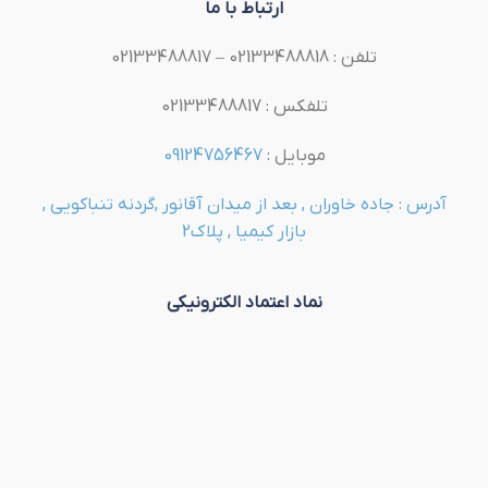
ارتباط با ما
تلفن : 02133488818 – 02133488817
تلفکس : 02133488817
موبایل :
09124756467
آدرس : جاده خاوران , بعد از میدان آقانور ,گردنه تنباکویی ,
بازار کیمیا , پلاک2
نماد اعتماد الکترونیکی