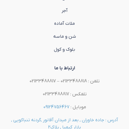
آجر
ملات آماده
شن و ماسه
بلوک و کول
ارتباط با ما
تلفن : 02133488818 – 02133488817
تلفکس : 02133488817
موبایل :
09124756467
آدرس : جاده خاوران , بعد از میدان آقانور ,گردنه تنباکویی ,
بازار کیمیا , پلاک2