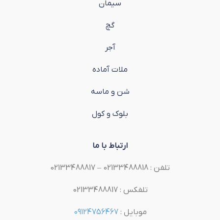
سیمان
گچ
آجر
ملات آماده
شن و ماسه
بلوک و کول
ارتباط با ما
تلفن : 02133488818 – 02133488817
تلفکس : 02133488817
موبایل :
09124756467