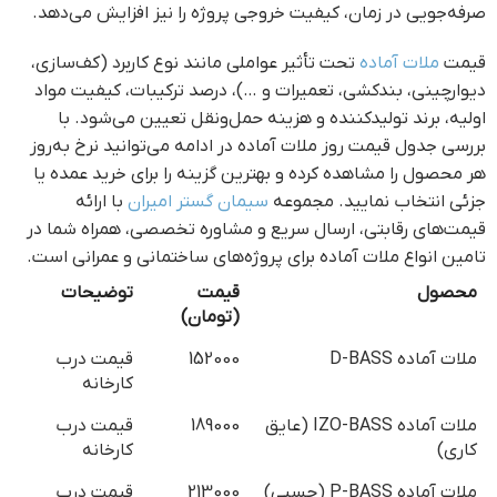
صرفه‌جویی در زمان، کیفیت خروجی پروژه را نیز افزایش می‌دهد.
قیمت
ملات آماده
تحت تأثیر عواملی مانند نوع کاربرد (کف‌سازی،
دیوارچینی، بندکشی، تعمیرات و …)، درصد ترکیبات، کیفیت مواد
اولیه، برند تولیدکننده و هزینه حمل‌ونقل تعیین می‌شود. با
بررسی جدول قیمت روز ملات آماده در ادامه می‌توانید نرخ به‌روز
هر محصول را مشاهده کرده و بهترین گزینه را برای خرید عمده یا
جزئی انتخاب نمایید. مجموعه
سیمان گستر امیران
با ارائه
قیمت‌های رقابتی، ارسال سریع و مشاوره تخصصی، همراه شما در
تامین انواع ملات آماده برای پروژه‌های ساختمانی و عمرانی است.
محصول
قیمت
توضیحات
(تومان)
ملات آماده D-BASS
152000
قیمت درب
کارخانه
ملات آماده IZO-BASS (عایق
189000
قیمت درب
کاری)
کارخانه
ملات آماده P-BASS (چسبی)
213000
قیمت درب