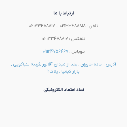
ارتباط با ما
تلفن : 02133488818 – 02133488817
تلفکس : 02133488817
موبایل :
09124756467
آدرس : جاده خاوران , بعد از میدان آقانور ,گردنه تنباکویی ,
بازار کیمیا , پلاک2
نماد اعتماد الکترونیکی